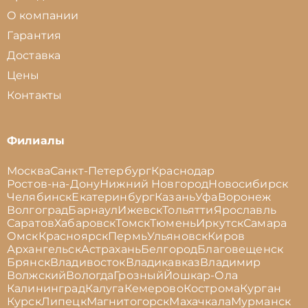
О компании
Гарантия
Доставка
Цены
Контакты
Филиалы
Москва
Санкт-Петербург
Краснодар
Ростов-на-Дону
Нижний Новгород
Новосибирск
Челябинск
Екатеринбург
Казань
Уфа
Воронеж
Волгоград
Барнаул
Ижевск
Тольятти
Ярославль
Саратов
Хабаровск
Томск
Тюмень
Иркутск
Самара
Омск
Красноярск
Пермь
Ульяновск
Киров
Архангельск
Астрахань
Белгород
Благовещенск
Брянск
Владивосток
Владикавказ
Владимир
Волжский
Вологда
Грозный
Йошкар-Ола
Калининград
Калуга
Кемерово
Кострома
Курган
Курск
Липецк
Магнитогорск
Махачкала
Мурманск