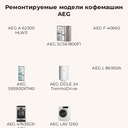
Ремонтируемые модели кофемашин
AEG
AEG A 62300
AEG F 40660
HLW0
AEG SCS61800F1
AEG L 86950A
AEG
AEG DDLE 24
S95900XTM0
TrermoDrive
AEG 47635G9-
AEG LAV 1260