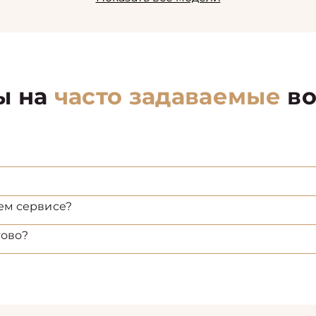
ы на
часто задаваемые
во
ем сервисе?
тово?