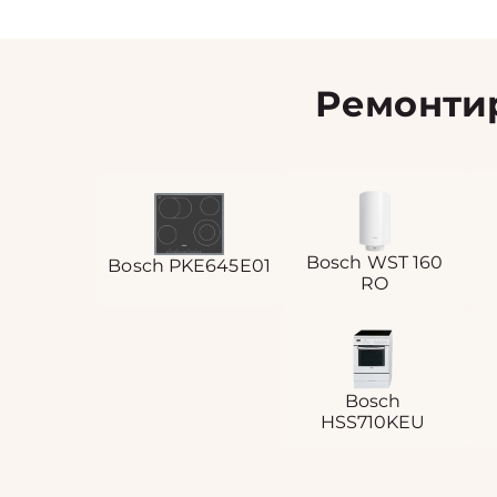
Ремонти
Bosch WST 160
Bosch PKE645E01
RO
Bosch
HSS710KEU