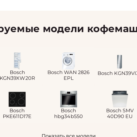
руемые модели кофемаш
Bosch
Bosch WAN 2826
Bosch KGN39VI
KGN39XW20R
EPL
Bosch
Bosch
Bosch SMV
PKE611D17E
hbg34b550
40D90 EU
Показать все модели