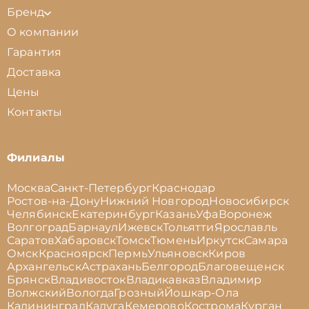
Бренд
О компании
Гарантия
Доставка
Цены
Контакты
Филиалы
Москва
Санкт-Петербург
Краснодар
Ростов-на-Дону
Нижний Новгород
Новосибирск
Челябинск
Екатеринбург
Казань
Уфа
Воронеж
Волгоград
Барнаул
Ижевск
Тольятти
Ярославль
Саратов
Хабаровск
Томск
Тюмень
Иркутск
Самара
Омск
Красноярск
Пермь
Ульяновск
Киров
Архангельск
Астрахань
Белгород
Благовещенск
Брянск
Владивосток
Владикавказ
Владимир
Волжский
Вологда
Грозный
Йошкар-Ола
Калининград
Калуга
Кемерово
Кострома
Курган