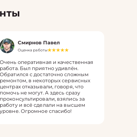
енты
Смирнов Павел
Оценка работы
О
Очень оперативная и качественная
Работу 
работа. Был приятно удивлён.
вопросы
Обратился с достаточно сложным
такие п
ремонтом, в некоторых сервисных
только 
центрах отказывали, говоря, что
информ
помочь не могут. А здесь сразу
оставит
проконсультировали, взялись за
здорово
работу и всё сделали на высшем
уровне. Огромное спасибо!