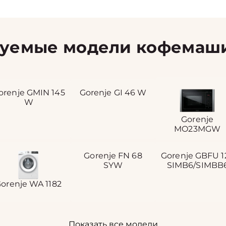
уемые модели кофемаши
orenje GMIN 145
Gorenje GI 46 W
W
Gorenje
MO23MGW
Gorenje FN 68
Gorenje GBFU 1
SYW
SIMB6/SIMBB
orenje WA 1182
Показать все модели