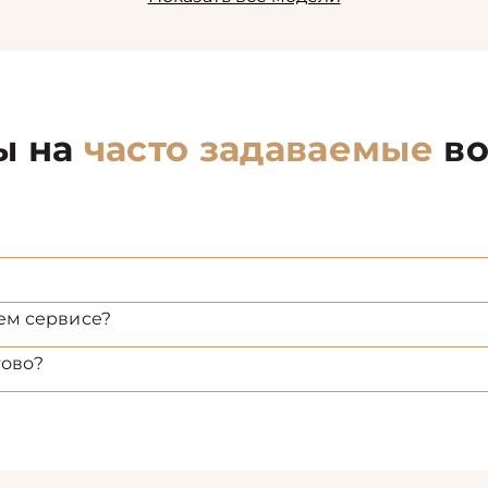
ы на
часто задаваемые
во
ем сервисе?
тово?