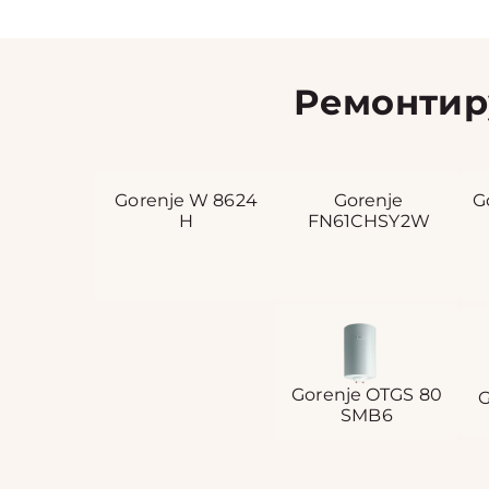
Ремонтир
Gorenje W 8624
Gorenje
G
H
FN61CHSY2W
Gorenje OTGS 80
G
SMB6