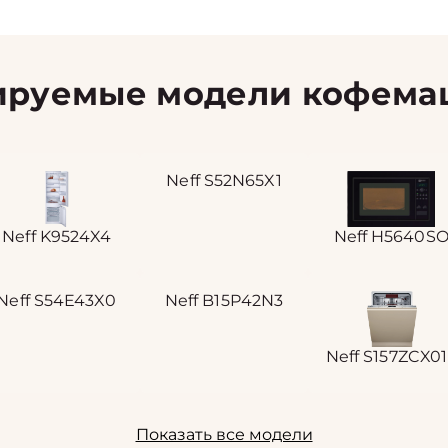
ируемые модели кофемаш
Neff S52N65X1
Neff K9524X4
Neff H5640S
Neff S54E43X0
Neff B15P42N3
Neff S157ZCX0
Показать все модели