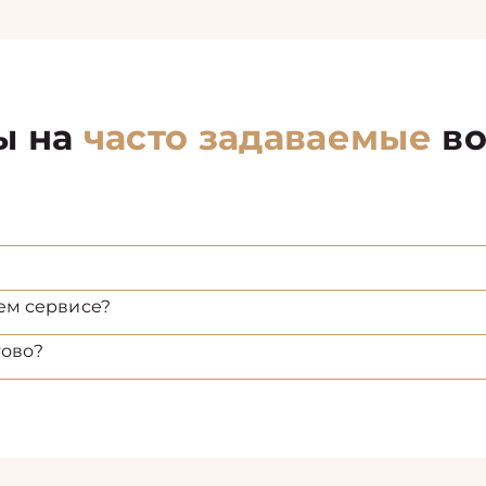
ы на
часто задаваемые
во
ем сервисе?
тово?