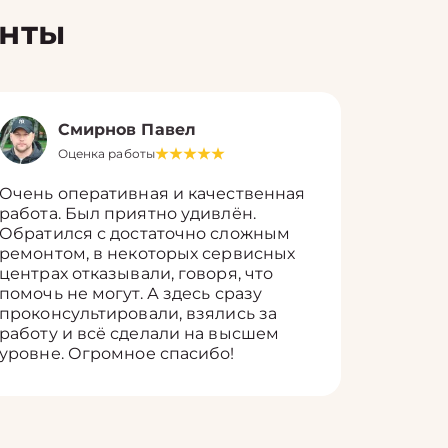
енты
Смирнов Павел
Оценка работы
О
Очень оперативная и качественная
Работу 
работа. Был приятно удивлён.
вопросы
Обратился с достаточно сложным
такие п
ремонтом, в некоторых сервисных
только 
центрах отказывали, говоря, что
информ
помочь не могут. А здесь сразу
оставит
проконсультировали, взялись за
здорово
работу и всё сделали на высшем
уровне. Огромное спасибо!