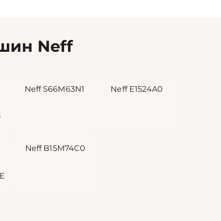
ин Neff
Neff S66M63N1
Neff E1524A0
O
Neff B15M74C0
1E