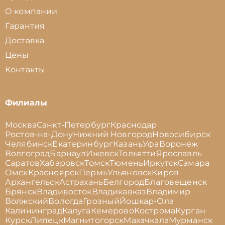
О компании
Гарантия
Доставка
Цены
Контакты
Филиалы
Москва
Санкт-Петербург
Краснодар
Ростов-на-Дону
Нижний Новгород
Новосибирск
Челябинск
Екатеринбург
Казань
Уфа
Воронеж
Волгоград
Барнаул
Ижевск
Тольятти
Ярославль
Саратов
Хабаровск
Томск
Тюмень
Иркутск
Самара
Омск
Красноярск
Пермь
Ульяновск
Киров
Архангельск
Астрахань
Белгород
Благовещенск
Брянск
Владивосток
Владикавказ
Владимир
Волжский
Вологда
Грозный
Йошкар-Ола
Калининград
Калуга
Кемерово
Кострома
Курган
Курск
Липецк
Магнитогорск
Махачкала
Мурманск