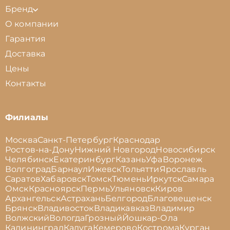
Бренд
О компании
Гарантия
Доставка
Цены
Контакты
Филиалы
Москва
Санкт-Петербург
Краснодар
Ростов-на-Дону
Нижний Новгород
Новосибирск
Челябинск
Екатеринбург
Казань
Уфа
Воронеж
Волгоград
Барнаул
Ижевск
Тольятти
Ярославль
Саратов
Хабаровск
Томск
Тюмень
Иркутск
Самара
Омск
Красноярск
Пермь
Ульяновск
Киров
Архангельск
Астрахань
Белгород
Благовещенск
Брянск
Владивосток
Владикавказ
Владимир
Волжский
Вологда
Грозный
Йошкар-Ола
Калининград
Калуга
Кемерово
Кострома
Курган